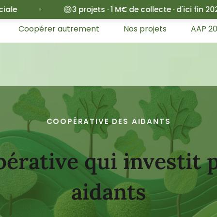
 projets · 1 M€ de collecte · d'ici fin 2027
Avec
Coopérer autrement
Nos projets
AAP 2
COOPÉRATIVE DES AIDANTS
érative qui investit 
aidants