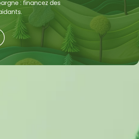
rgne : financez des
aidants.