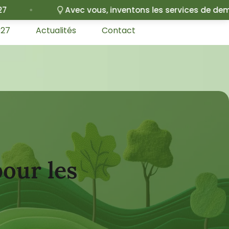
 vous, inventons les services de demain
De
027
Actualités
Contact
pour les